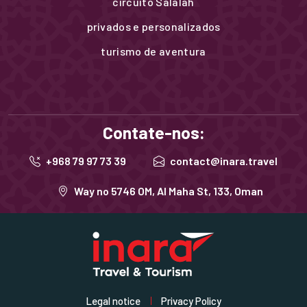
circuito Salalah
privados e personalizados
turismo de aventura
Contate-nos:
+968 79 97 73 39
contact@inara.travel
Way no 5746 OM, Al Maha St, 133, Oman
Legal notice
Privacy Policy