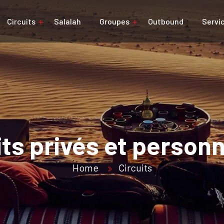
Circuits
Salalah
Groupes
Outbound
Servi
uits privés et person
Home
Circuits