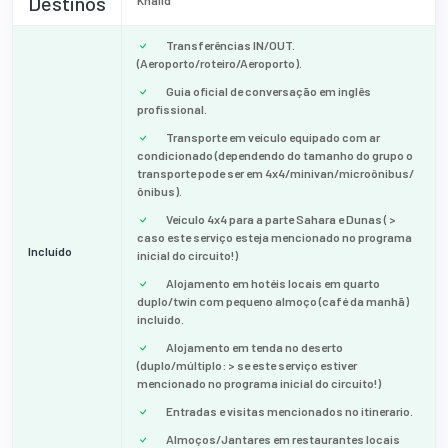
Destinos
Khalid
Transferências IN/OUT.
(Aeroporto/roteiro/Aeroporto).
Guia oficial de conversação em inglês
profissional.
Transporte em veículo equipado com ar
condicionado (dependendo do tamanho do grupo o
transporte pode ser em 4x4/minivan/microônibus/
ônibus).
Veículo 4x4 para a parte Sahara e Dunas ( >
caso este serviço esteja mencionado no programa
Incluído
inicial do circuito!)
Alojamento em hotéis locais em quarto
duplo/twin com pequeno almoço (café da manhã)
incluído.
Alojamento em tenda no deserto
(duplo/múltiplo: > se este serviço estiver
mencionado no programa inicial do circuito!)
Entradas e visitas mencionados no itinerario.
Almoços/Jantares em restaurantes locais