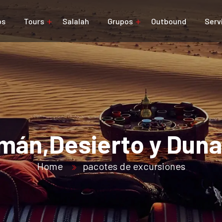
os
Tours
Salalah
Grupos
Outbound
Serv
mán,Desierto y Duna
Home
pacotes de excursiones