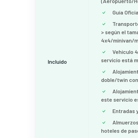
(Aeropuerto/H
Guía Oficia
Transporte
> según el tam
4x4/minivan/m
Vehículo 4
servicio está m
Incluido
Alojamient
doble/twin con
Alojamiento
este servicio e
Entradas y
Almuerzos/
hoteles de paso